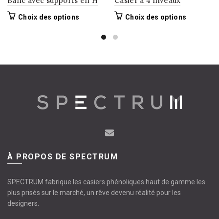
Banc avec supports en H
Casier à 4 niveaux
Ce
Ce
Choix des options
Choix des options
produit
produit
a
a
plusieurs
plusieurs
variations.
variations.
Les
Les
options
options
peuvent
peuvent
être
être
choisies
choisies
sur
sur
la
la
page
page
À PROPOS DE SPECTRUM
du
du
produit
produit
SPECTRUM fabrique les casiers phénoliques haut de gamme les
plus prisés sur le marché, un rêve devenu réalité pour les
designers.