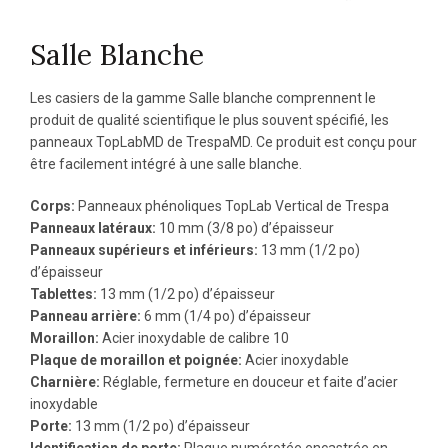
Salle Blanche
Les casiers de la gamme Salle blanche comprennent le
produit de qualité scientifique le plus souvent spécifié, les
panneaux TopLab
MD
de Trespa
MD
. Ce produit est conçu pour
être facilement intégré à une salle blanche.
Corps:
Panneaux phénoliques TopLab Vertical de Trespa
Panneaux latéraux:
10 mm (3/8 po) d’épaisseur
Panneaux supérieurs et inférieurs:
13 mm (1/2 po)
d’épaisseur
Tablettes:
13 mm (1/2 po) d’épaisseur
Panneau arrière:
6 mm (1/4 po) d’épaisseur
Moraillon:
Acier inoxydable de calibre 10
Plaque de moraillon et poignée:
Acier inoxydable
Charnière:
Réglable, fermeture en douceur et faite d’acier
inoxydable
Porte:
13 mm (1/2 po) d’épaisseur
Identification de porte:
Plaque numérotée encastrée en