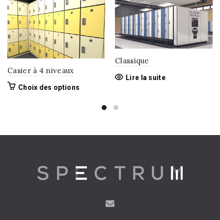
Classique
Casier à 4 niveaux
Lire la suite
Ce
Choix des options
produit
a
plusieurs
variations.
Les
options
peuvent
être
choisies
sur
la
page