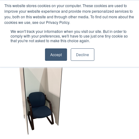
This website stores cookies on your computer. These cookies are used to
1-855-444-0588
improve your website experience and provide more personalized services to
you, both on this website and through other media. To find out more about the
cookies we use, see our Privacy Policy.
2020-04-06_Safe Screen_with
We won't track your information when you visit our site. But in order to
comply with your preferences, we'll have to use just one tiny cookie so
chair – Edited
that you're not asked to make this choice again.
Accept
Decline