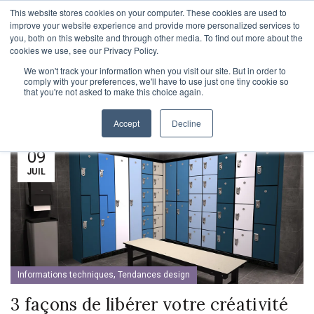
This website stores cookies on your computer. These cookies are used to
1-855-444-0588
improve your website experience and provide more personalized services to
you, both on this website and through other media. To find out more about the
cookies we use, see our Privacy Policy.
We won't track your information when you visit our site. But in order to
NOUVELLES
comply with your preferences, we'll have to use just one tiny cookie so
that you're not asked to make this choice again.
Accept
Decline
09
JUIL
,
Informations techniques
Tendances design
3 façons de libérer votre créativité